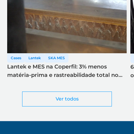
Cases
Lantek
SKA MES
Lantek e MES na Coperfil: 3% menos
6
matéria-prima e rastreabilidade total no
o
corte a laser
Ver todos