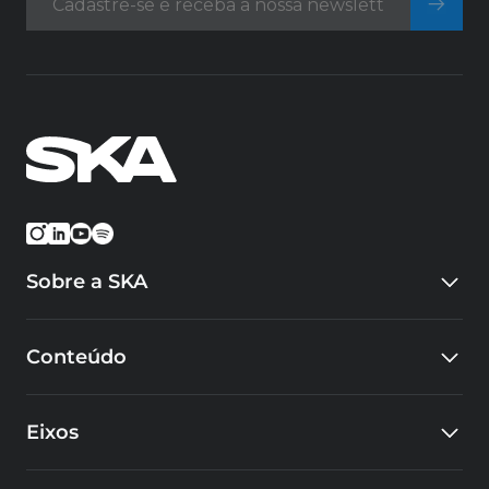
Sobre a SKA
Quem somos
Conteúdo
Eventos
Carreiras
Blog
Cursos
Eixos
Cases
Educacional
SKA Tech Hub
Design e Inovação