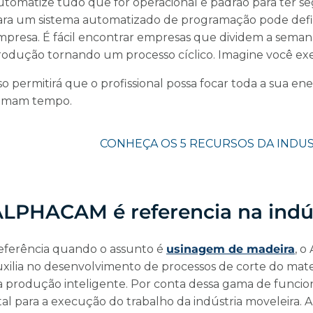
utomatize tudo que for operacional e padrão para ter 
ara um sistema automatizado de programação pode defin
mpresa. É fácil encontrar empresas que dividem a seman
rodução tornando um processo cíclico. Imagine você e
sso permitirá que o profissional possa focar toda a sua 
omam tempo.
LPHACAM é referencia na indús
eferência quando o assunto é
usinagem de madeira
, 
uxilia no desenvolvimento de processos de corte do mate
a produção inteligente. Por conta dessa gama de funcion
tal para a execução do trabalho da indústria moveleira. 