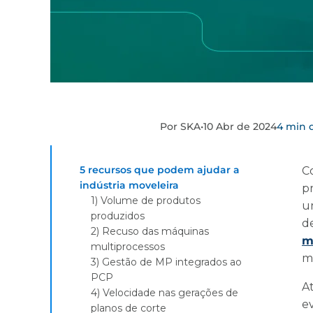
Por SKA
•
10 Abr de 2024
4 min d
5 recursos que podem ajudar a
C
indústria moveleira
p
1) Volume de produtos
u
produzidos
d
2) Recuso das máquinas
m
multiprocessos
m
3) Gestão de MP integrados ao
PCP
A
4) Velocidade nas gerações de
ev
planos de corte