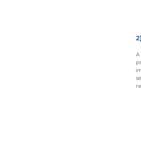
2
A
p
i
s
r