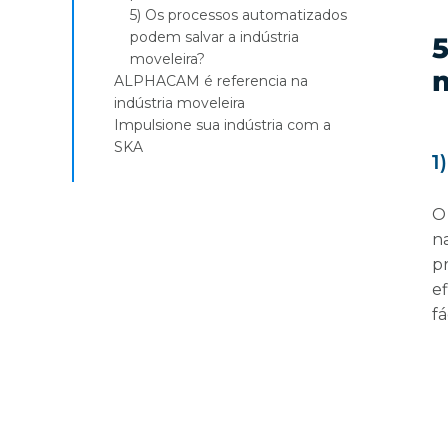
5) Os processos automatizados
podem salvar a indústria
5
moveleira?
ALPHACAM é referencia na
indústria moveleira
Impulsione sua indústria com a
SKA
1
O
n
p
ef
fá