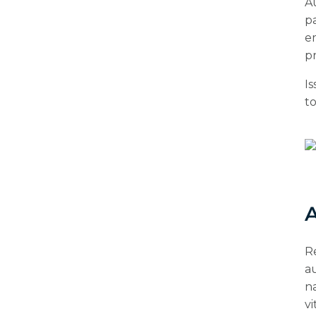
A
p
e
p
I
t
A
R
a
n
vi