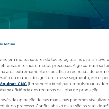
e leitura
omo em muitos setores da tecnologia, a indústria movel
roblemas internos em seus processos. Algo comum se fo
ma área extremamente específica e recheada de pormenor
esafio da maioria dos gestores desse segmento, em espe
áquinas CNC
(ferramenta ideal para impulsionar as de
áxima eficiência dos recursos na linha de produção.
través da operação dessas máquinas podemos visualizar c
oluir no processo. Confira abaixo quais são os reais desaf