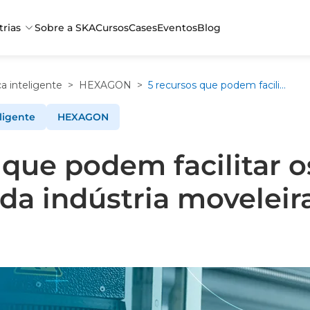
trias
Sobre a SKA
Cursos
Cases
Eventos
Blog
ca inteligente
>
HEXAGON
>
5 recursos que podem facilitar os processos da indústria moveleira
ligente
HEXAGON
 que podem facilitar o
da indústria moveleir