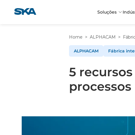
Pular
para
Soluções
Indús
o
conteúdo
Home
>
ALPHACAM
>
Fábri
ALPHACAM
Fábrica inte
5 recursos
processos 