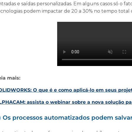
tradas e saídas personalizadas. Em alguns casos só o fat
ecnologias podem impactar de 20 a 30% no tempo total d
eia mais:
OLIDWORKS: O que é e como aplicá-lo em seus proj
LPHACAM: assista o webinar sobre a nova solução p
) Os processos automatizados podem salvar 