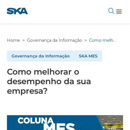
Pular
para
o
conteúdo
Home
>
Governança da Informação
>
Como melhorar o desempenho da sua empresa?
Governança da Informação
SKA MES
Como melhorar o
desempenho da sua
empresa?