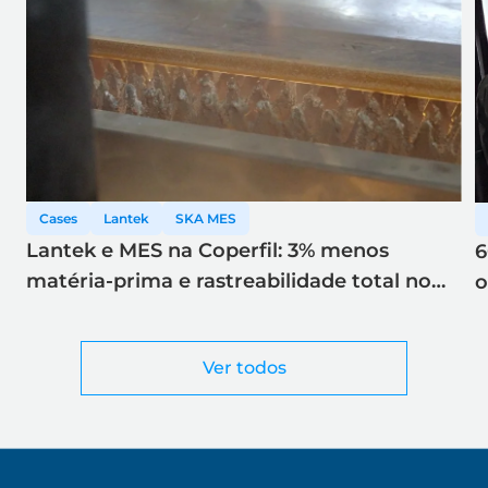
Cases
Lantek
SKA MES
Lantek e MES na Coperfil: 3% menos
6
matéria-prima e rastreabilidade total no
o
corte a laser
Ver todos