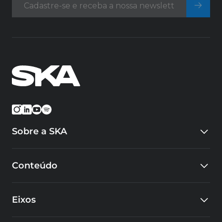
Sobre a SKA
Quem somos
Conteúdo
Eventos
Carreiras
Blog
Cursos
Eixos
Cases
Educacional
SKA Tech Hub