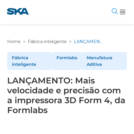
Pular
para
o
conteúdo
Home
>
Fábrica inteligente
>
LANÇAMENTO: Mais velocidade e precisão com a impressora 3D Form 4, da Formlabs
Fábrica
Formlabs
Manufatura
inteligente
Aditiva
LANÇAMENTO: Mais
velocidade e precisão com
a impressora 3D Form 4, da
Formlabs