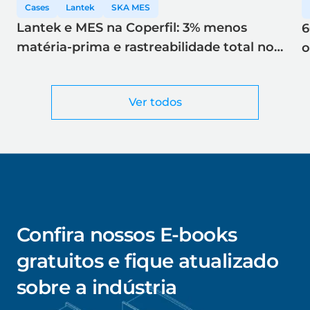
Cases
Lantek
SKA MES
Lantek e MES na Coperfil: 3% menos
6
matéria-prima e rastreabilidade total no
o
corte a laser
Ver todos
Confira nossos E-books
gratuitos e fique atualizado
sobre a indústria