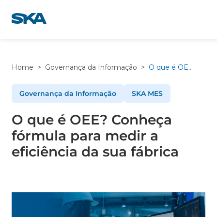
Pular
para
o
conteúdo
Home
>
Governança da Informação
>
O que é OEE? Conheça fórmula para medir a eficiência da sua fábrica
Governança da Informação
SKA MES
O que é OEE? Conheça
fórmula para medir a
eficiência da sua fábrica