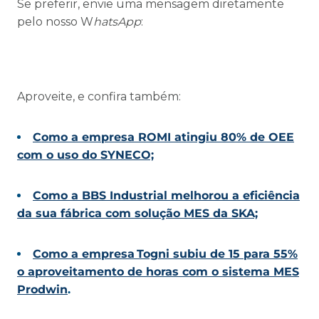
Se preferir, envie uma mensagem diretamente
pelo nosso W
hatsApp
:
Aproveite, e confira também:
Como a empresa ROMI atingiu 80% de OEE
com o uso do SYNECO;
Como a BBS Industrial melhorou a eficiência
da sua fábrica com solução MES da SKA;
Como a empresa Togni subiu de 15 para 55%
o aproveitamento de horas com o sistema MES
Prodwin
.