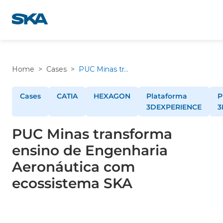
Pular
para
o
conteúdo
Home
>
Cases
>
PUC Minas transforma ensino de Engenharia Aeronáutica com ecossistema SKA
Cases
CATIA
HEXAGON
Plataforma
P
3DEXPERIENCE
3
PUC Minas transforma
ensino de Engenharia
Aeronáutica com
ecossistema SKA