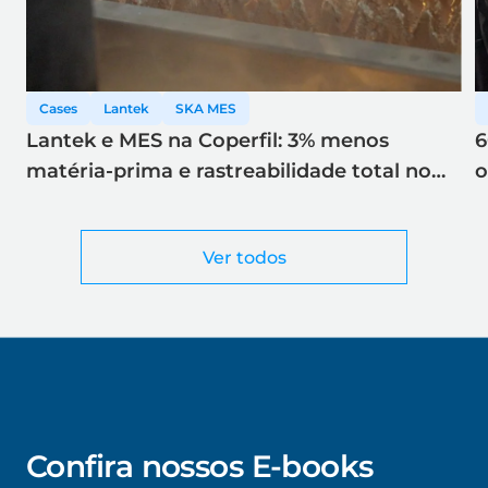
Cases
Lantek
SKA MES
Lantek e MES na Coperfil: 3% menos
6
matéria-prima e rastreabilidade total no
o
corte a laser
Ver todos
Confira nossos E-books