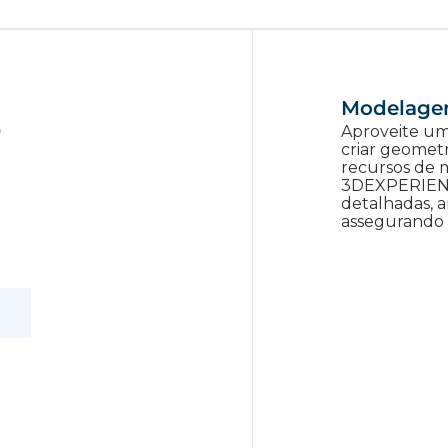
Modelage
o
Aproveite um
criar geomet
recursos de 
3DEXPERIENC
detalhadas, a
assegurando 