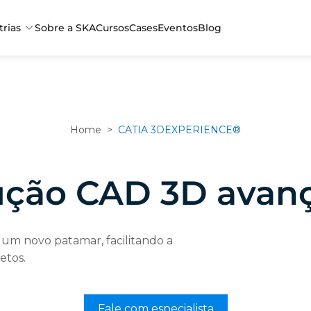
trias
Sobre a SKA
Cursos
Cases
Eventos
Blog
Home
>
CATIA 3DEXPERIENCE®
ução CAD 3D avan
 um novo patamar, facilitando a
etos.
Fale com especialista