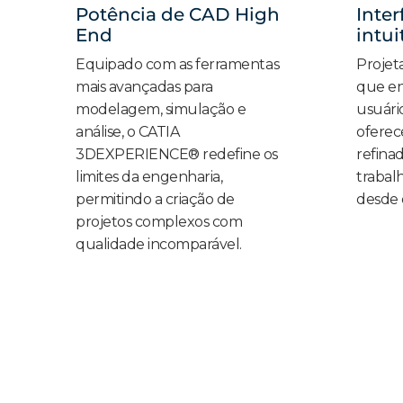
Potência de CAD High
Inte
End
intui
Equipado com as ferramentas
Projet
mais avançadas para
que en
modelagem, simulação e
usuári
análise, o CATIA
oferec
3DEXPERIENCE® redefine os
refina
limites da engenharia,
trabalh
permitindo a criação de
desde 
projetos complexos com
qualidade incomparável.