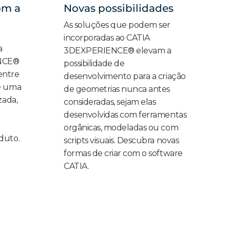
om a
Novas possibilidades
As soluções que podem ser
incorporadas ao CATIA
a
3DEXPERIENCE® elevam a
NCE®
possibilidade de
 entre
desenvolvimento para a criação
e uma
de geometrias nunca antes
zada,
consideradas, sejam elas
desenvolvidas com ferramentas
orgânicas, modeladas ou com
duto.
scripts visuais. Descubra novas
formas de criar com o software
CATIA.