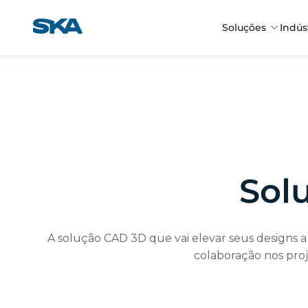
Pular
para
Soluções
Indús
o
conteúdo
Sol
A solução CAD 3D que vai elevar seus designs a
colaboração nos proj