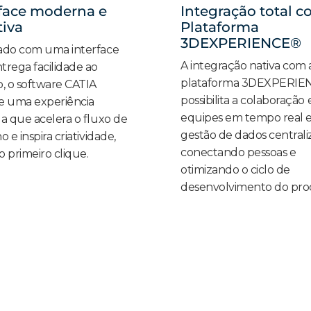
rface moderna e
Integração total c
tiva
Plataforma
3DEXPERIENCE®
ado com uma interface
A integração nativa com 
trega facilidade ao
plataforma 3DEXPERIE
o, o software CATIA
possibilita a colaboração
e uma experiência
equipes em tempo real 
da que acelera o fluxo de
gestão de dados centrali
o e inspira criatividade,
conectando pessoas e
o primeiro clique.
otimizando o ciclo de
desenvolvimento do pro