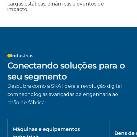
cargas estáticas, dinâmicas e eventos de
impacto.
Industrias
Conectando soluções para o
seu segmento
Descubra como a SKA lidera a revolução digital
com tecnologias avançadas da engenharia ao
chão de fábrica
Máquinas e equipamentos
Bens de
industriais