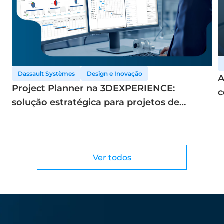
Dassault Systèmes
Design e Inovação
A
Project Planner na 3DEXPERIENCE:
c
solução estratégica para projetos de
a
engenharia
Ver todos