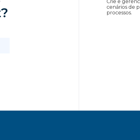
o
Crie e gerenc
cenários de 
t?
processos.