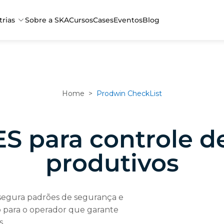
trias
Sobre a SKA
Cursos
Cases
Eventos
Blog
Home
>
Prodwin CheckList
S para controle d
produtivos
segura padrões de segurança e
io para o operador que garante
s.