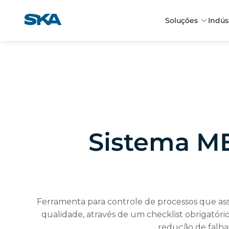
Pular
para
Soluções
Indús
o
conteúdo
Sistema ME
Ferramenta para controle de processos que as
qualidade, através de um checklist obrigatór
redução de falha