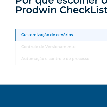
Por que escolher 
Prodwin CheckLis
Customização de cenários
Controle de Versionamento
Automação e controle de processo