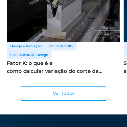
Design e Inovação
SOLIDWORKS
SOLIDWORKS Design
Fator K: o que é e
S
como calcular variação do corte da
a
chapa em função do calibre
e
Ver todos