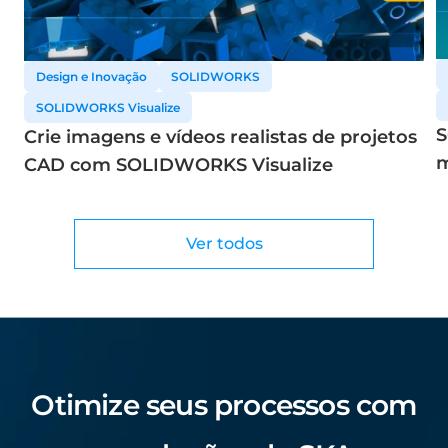
Design e Inovação
SOLIDWORKS
SOLIDWORKS Visualize
S
Crie imagens e vídeos realistas de projetos
m
CAD com SOLIDWORKS Visualize
S
Ver todos
Otimize seus processos com