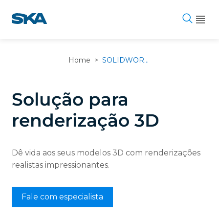
Pular
para
o
conteúdo
Home
>
SOLIDWORKS Visualize
Solução para
renderização 3D
Dê vida aos seus modelos 3D com renderizações
realistas impressionantes.
Fale com especialista