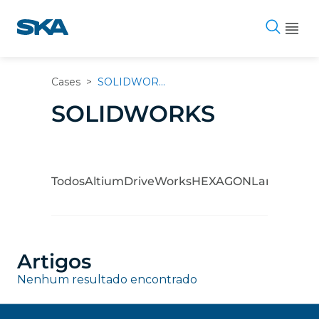
Pular
para
o
conteúdo
Cases
>
SOLIDWORKS
SOLIDWORKS
Todos
Altium
DriveWorks
HEXAGON
Lantek
Man
Adit
Artigos
Nenhum resultado encontrado