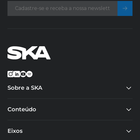
Sobre a SKA
Quem somos
Conteúdo
Eventos
Carreiras
Blog
Cursos
Eixos
Cases
Educacional