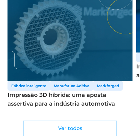
I
a
d
Fábrica inteligente
Manufatura Aditiva
Markforged
Impressão 3D híbrida: uma aposta
assertiva para a indústria automotiva
Ver todos