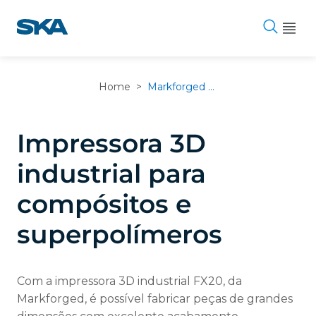
Pular
para
o
conteúdo
Home
>
Markforged FX20
Impressora 3D
industrial para
compósitos e
superpolímeros
Com a impressora 3D industrial FX20, da
Markforged, é possível fabricar peças de grandes