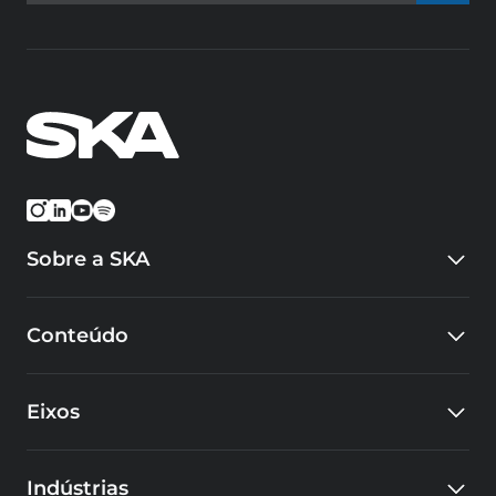
Sobre a SKA
Quem somos
Conteúdo
Eventos
Carreiras
Blog
Cursos
Eixos
Cases
Educacional
SKA Tech Hub
Design e Inovação
Indústrias
Fábrica Inteligente