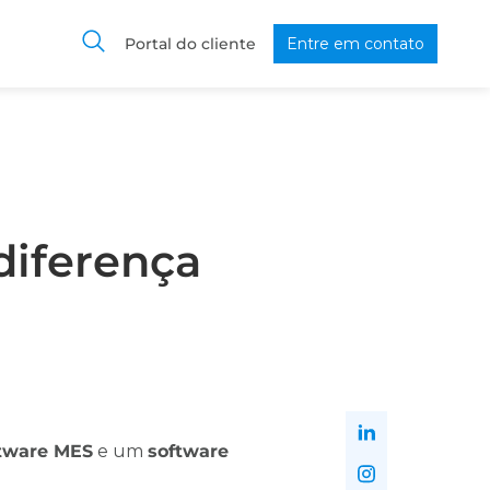
Portal do cliente
Entre em contato
diferença
tware MES
e um
software