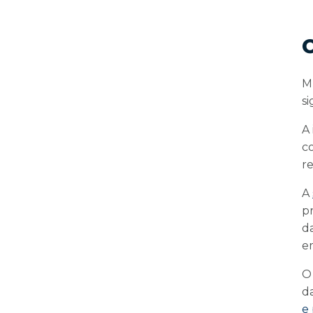
M
s
A
c
r
A
p
d
e
O
d
e