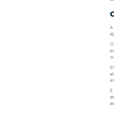
A 
s
O
e
o
E
a
e
É
d
a