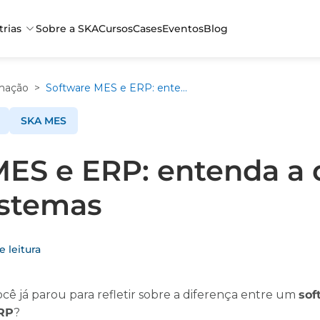
trias
Sobre a SKA
Cursos
Cases
Eventos
Blog
mação
>
Software MES e ERP: entenda a diferença entre os sistemas
SKA MES
ES e ERP: entenda a 
istemas
 leitura
ocê já parou para refletir sobre a diferença entre um
sof
RP
?