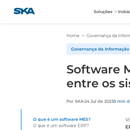
Pular
para
Soluções
Indús
o
conteúdo
Home
>
Governança da Infor
Governança da Informação
Software M
entre os s
Por SKA
•
24 Jul de 2023
5 min de
O que é um software MES?
V
O que é um software ERP?
E