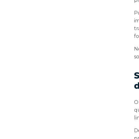
p
P
i
t
f
N
s
S
d
qu
li
D
p