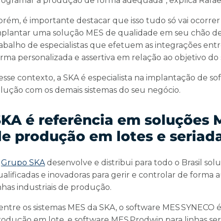
rogramar a produção de forma adequada”, explica Rafae
orém, é importante destacar que isso tudo só vai ocorrer
mplantar uma solução MES de qualidade em seu chão de
rabalho de especialistas que efetuem as integrações entr
orma personalizada e assertiva em relação ao objetivo do
esse contexto, a SKA é especialista na implantação de s
olução com os demais sistemas do seu negócio.
KA é referência em soluções 
e produção em lotes e seriad
O
Grupo SKA
desenvolve e distribui para todo o Brasil s
alificadas e inovadoras para gerir e controlar de forma 
nhas industriais de produção.
entre os sistemas MES da SKA, o software MES SYNECO é 
rodução em lote, e software MES Prodwin para linhas ser