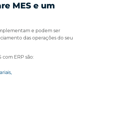
are MES e um
 complementam e podem ser
nciamento das operações do seu
ES com ERP são:
riais,