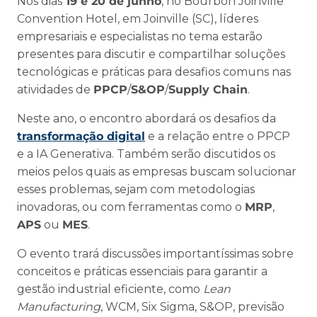
Nos dias
19 e 20 de junho
, no Bourbon Joinville
Convention Hotel, em Joinville (SC), líderes
empresariais e especialistas no tema estarão
presentes para discutir e compartilhar soluções
tecnológicas e práticas para desafios comuns nas
atividades de
PPCP
/
S&OP
/
Supply Chain
.
Neste ano, o encontro abordará os desafios da
transformação digital
e a relação entre o PPCP
e a IA Generativa. Também serão discutidos os
meios pelos quais as empresas buscam solucionar
esses problemas, sejam com metodologias
inovadoras, ou com ferramentas como o
MRP
,
APS
ou
MES
.
O evento trará discussões importantíssimas sobre
conceitos e práticas essenciais para garantir a
gestão industrial eficiente, como
Lean
Manufacturing
, WCM, Six Sigma, S&OP, previsão