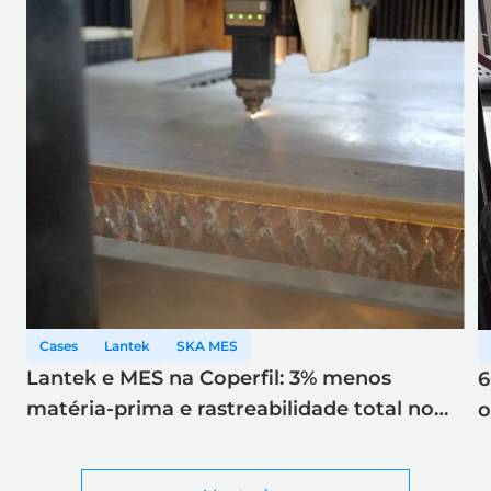
Cases
Lantek
SKA MES
Lantek e MES na Coperfil: 3% menos
6
matéria-prima e rastreabilidade total no
o
corte a laser