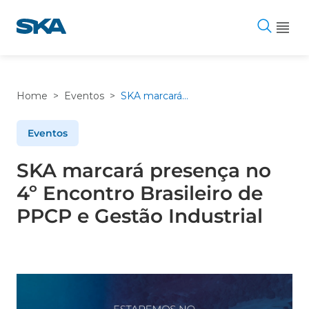
Pular
para
o
conteúdo
Home
>
Eventos
>
SKA marcará presença no 4º Encontro Brasileiro de PPCP e Gestão Industrial
Eventos
SKA marcará presença no
4º Encontro Brasileiro de
PPCP e Gestão Industrial