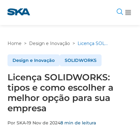
Pular
para
o
conteúdo
Home
>
Design e Inovação
>
Licença SOLIDWORKS: tipos e como escolher a melhor opção para sua empresa
Design e Inovação
SOLIDWORKS
Licença SOLIDWORKS:
tipos e como escolher a
melhor opção para sua
empresa
Por SKA
•
19 Nov de 2024
8 min de leitura