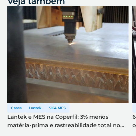
Veja também
Cases
Lantek
SKA MES
Lantek e MES na Coperfil: 3% menos
6
matéria-prima e rastreabilidade total no
o
corte a laser