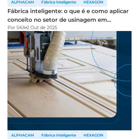
ALPHACAM
Fábrica inteligente
HEXAGON
Fábrica inteligente: o que é e como aplicar
conceito no setor de usinagem em
Por SKA
2 Out de 2025
madeira
ALPHACAM
Fábrica inteligente
HEXAGON