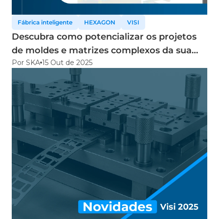
Fábrica inteligente
HEXAGON
VISI
Descubra como potencializar os projetos
de moldes e matrizes complexos da sua
Por SKA
15 Out de 2025
empresa