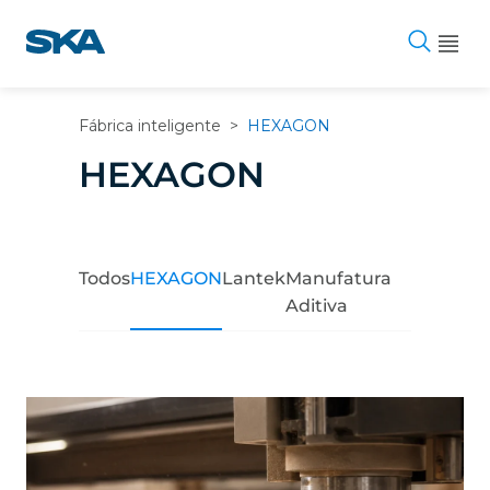
Pular
para
o
conteúdo
Fábrica inteligente
>
HEXAGON
HEXAGON
Todos
HEXAGON
Lantek
Manufatura
Aditiva