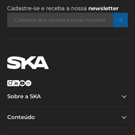
Cadastre-se e receba a nossa
newsletter
Sobre a SKA
Quem somos
Conteúdo
Eventos
Carreiras
Blog
Cursos