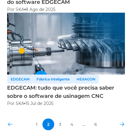
do software EDGECAM
Por SKA
8 Ago de 2025
EDGECAM
Fábrica inteligente
HEXAGON
EDGECAM: tudo que você precisa saber
sobre o software de usinagem CNC
Por SKA
15 Jul de 2025
1
2
3
4
…
6