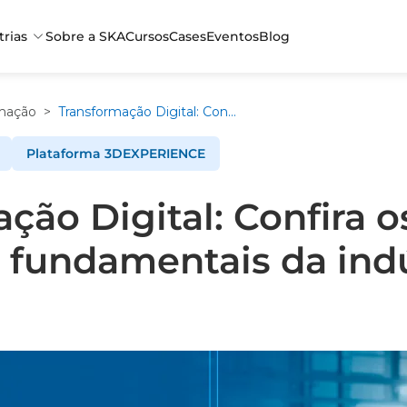
trias
Sobre a SKA
Cursos
Cases
Eventos
Blog
mação
>
Transformação Digital: Confira os elementos fundamentais da indústria 4.0
Plataforma 3DEXPERIENCE
ção Digital: Confira o
fundamentais da indú