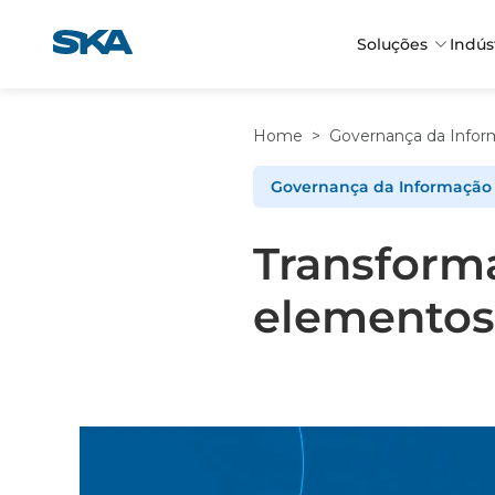
Pular
para
Soluções
Indús
o
conteúdo
Home
>
Governança da Infor
Governança da Informação
Transforma
elementos 