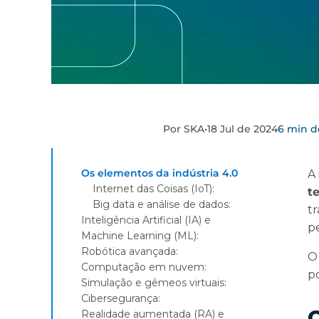
Por SKA
•
18 Jul de 2024
6 min de
Os elementos da indústria 4.0
A
Internet das Coisas (IoT):
t
Big data e análise de dados:
t
Inteligência Artificial (IA) e
pe
Machine Learning (ML):
Robótica avançada:
O 
Computação em nuvem:
po
Simulação e gêmeos virtuais:
Cibersegurança:
O
Realidade aumentada (RA) e