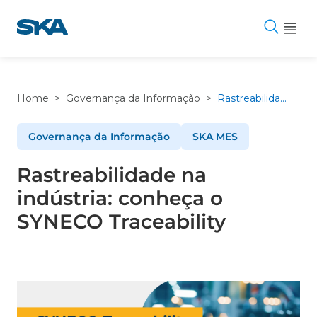
Pular
para
o
conteúdo
Home
>
Governança da Informação
>
Rastreabilidade na indústria: conheça o SYNECO Traceability
Governança da Informação
SKA MES
Rastreabilidade na
indústria: conheça o
SYNECO Traceability