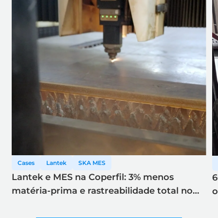
Cases
Lantek
SKA MES
Lantek e MES na Coperfil: 3% menos
6
matéria-prima e rastreabilidade total no
o
corte a laser