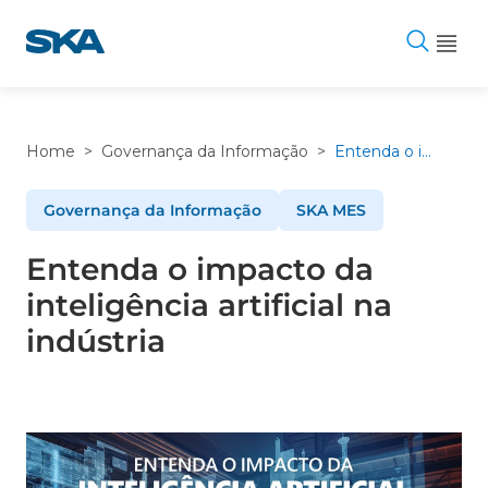
Pular
para
o
conteúdo
Home
>
Governança da Informação
>
Entenda o impacto da inteligência artificial na indústria
Governança da Informação
SKA MES
Entenda o impacto da
inteligência artificial na
indústria