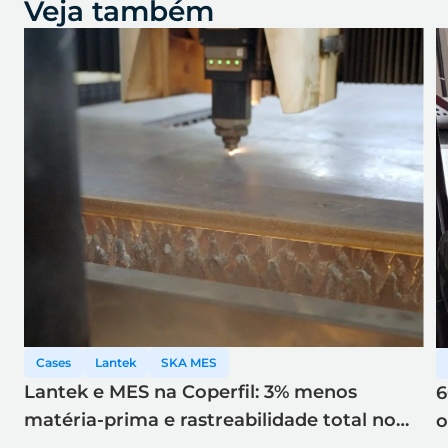
Veja também
Cases
Lantek
SKA MES
Lantek e MES na Coperfil: 3% menos
6
matéria-prima e rastreabilidade total no
o