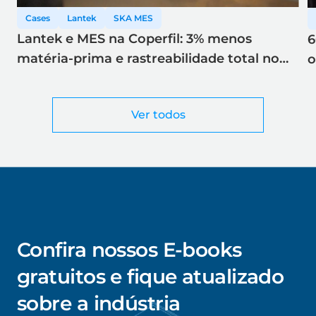
Cases
Lantek
SKA MES
Lantek e MES na Coperfil: 3% menos
6
matéria-prima e rastreabilidade total no
o
corte a laser
Ver todos
Confira nossos E-books
gratuitos e fique atualizado
sobre a indústria