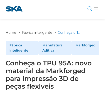
Pular
para
o
conteúdo
Home
>
Fábrica inteligente
>
Conheça o TPU 95A: novo material da Markforged para impressão 3D de peças flexíveis
Fábrica
Manufatura
Markforged
inteligente
Aditiva
Conheça o TPU 95A: novo
material da Markforged
para impressão 3D de
peças flexíveis