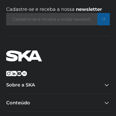
Cadastre-se e receba a nossa
newsletter
Sobre a SKA
Quem somos
Conteúdo
Eventos
Carreiras
Blog