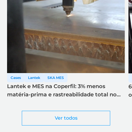
Cases
Lantek
SKA MES
Lantek e MES na Coperfil: 3% menos
6
matéria-prima e rastreabilidade total no
o
corte a laser
Ver todos