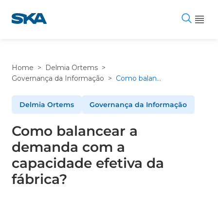
Pular
para
o
conteúdo
Home
>
Delmia Ortems
>
Governança da Informação
>
Como balancear a demanda com a capacidade efetiva da fábrica?
Delmia Ortems
Governança da Informação
Como balancear a
demanda com a
capacidade efetiva da
fábrica?