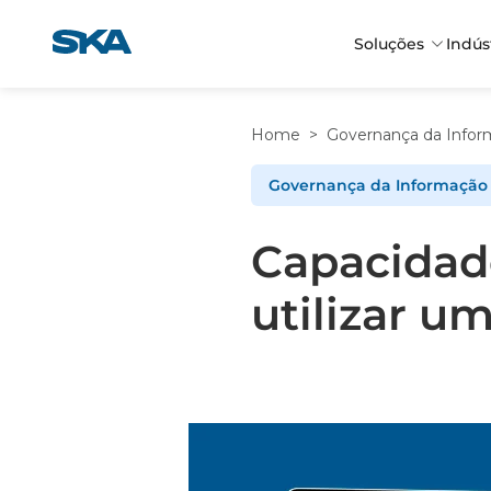
Pular
para
Soluções
Indús
o
conteúdo
Home
>
Governança da Infor
Governança da Informação
Capacidade
utilizar 