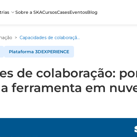
trias
Sobre a SKA
Cursos
Cases
Eventos
Blog
mação
>
Capacidades de colaboração: por que utilizar uma ferramenta em nuvem?
Plataforma 3DEXPERIENCE
s de colaboração: po
uma ferramenta em nu