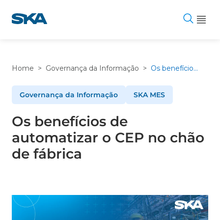
Pular
para
o
conteúdo
Home
>
Governança da Informação
>
Os benefícios de automatizar o CEP no chão de fábrica
Governança da Informação
SKA MES
Os benefícios de
automatizar o CEP no chão
de fábrica