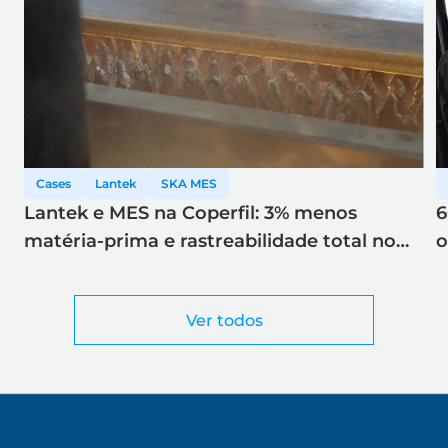
Cases
Lantek
SKA MES
Lantek e MES na Coperfil: 3% menos
6
matéria-prima e rastreabilidade total no
o
corte a laser
Ver todos