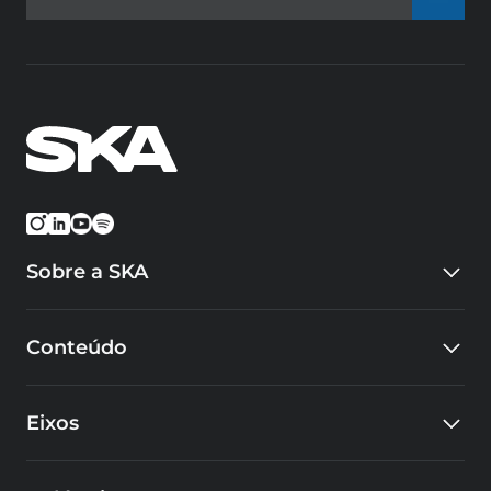
Sobre a SKA
Quem somos
Conteúdo
Eventos
Carreiras
Blog
Cursos
Eixos
Cases
Educacional
SKA Tech Hub
Design e Inovação