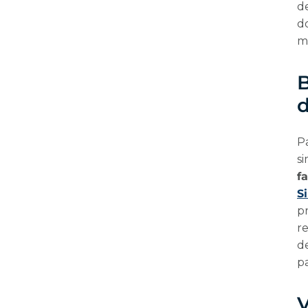
de
d
me
B
d
P
si
f
S
p
r
d
p
V