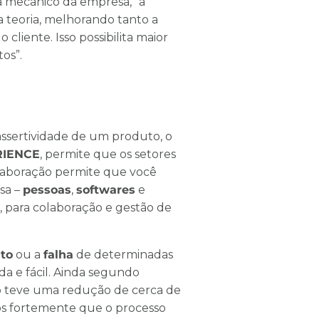
ta mecânico da empresa, “a
 teoria, melhorando tanto a
liente. Isso possibilita maior
os”.
assertividade de um produto, o
RIENCE
, permite que os setores
olaboração permite que você
sa –
pessoas
,
softwares
e
, para colaboração e gestão de
to
ou a
falha
de determinadas
a e fácil. Ainda segundo
o teve uma redução de cerca de
mos fortemente que o processo