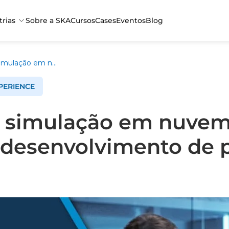
trias
Sobre a SKA
Cursos
Cases
Eventos
Blog
Sazi utiliza simulação em nuvem para otimizar o desenvolvimento de produtos
PERIENCE
za simulação em nuvem
o desenvolvimento de 