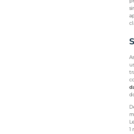
p
s
a
cl
S
A
u
t
c
d
d
D
m
L
1