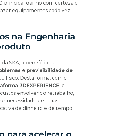
 O principal ganho com certeza é
trazer equipamentos cada vez
dos na Engenharia
produto
 da SKA, o benefício da
roblemas
e
previsibilidade de
po físico. Desta forma, com o
taforma 3DEXPERIENCE
, o
m custos envolvendo retrabalho,
or necessidade de horas
icativa de dinheiro e de tempo
o para acelerar o