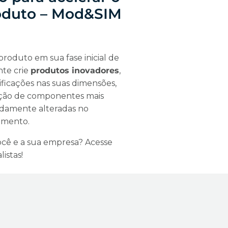
roduto – Mod&SIM
roduto em sua fase inicial de
nte crie
produtos inovadores
,
icações nas suas dimensões,
leção de componentes mais
apidamente alteradas no
imento.
cê e a sua empresa? Acesse
istas!