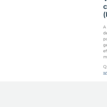
c
A
d
p
g
ef
m
Q
w