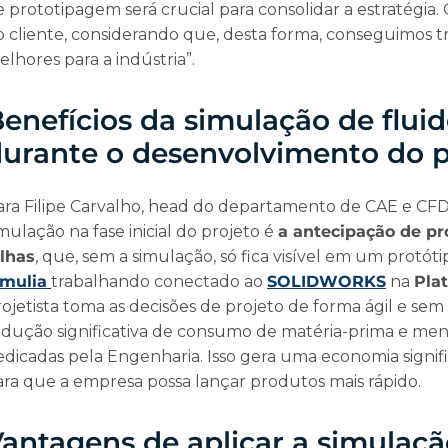
 prototipagem será crucial para consolidar a estratégia.
o cliente, considerando que, desta forma, conseguimos 
lhores para a indústria”.
enefícios da simulação de flui
urante o desenvolvimento do 
ara Filipe Carvalho, head do departamento de CAE e CFD
mulação na fase inicial do projeto é
a antecipação de p
alhas
, que, sem a simulação, só fica visível em um protóti
imulia
trabalhando conectado ao
SOLIDWORKS
na
Pla
rojetista toma as decisões de projeto de forma ágil e se
edução significativa de consumo de matéria-prima e men
edicadas pela Engenharia. Isso gera uma economia signif
ara que a empresa possa lançar produtos mais rápido.
antagens de aplicar a simulaçã