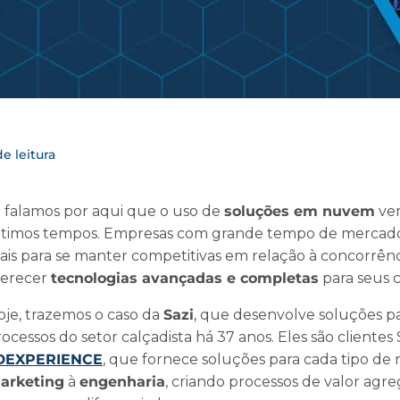
e leitura
á falamos por aqui que o uso de
soluções em nuvem
vem
ltimos tempos. Empresas com grande tempo de mercado 
ais para se manter competitivas em relação à concorrênci
ferecer
tecnologias avançadas e completas
para seus c
oje, trazemos o caso da
Sazi
, que desenvolve soluções p
ocessos do setor calçadista há 37 anos. Eles são cliente
DEXPERIENCE
, que fornece soluções para cada tipo de
arketing
à
engenharia
, criando processos de valor ag