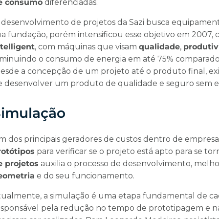
e consumo
diferenciadas.
 desenvolvimento de projetos da Sazi busca equipament
ua fundação, porém intensificou esse objetivo em 2007
telligent
, com máquinas que visam
qualidade
,
produti
iminuindo o consumo de energia em até 75% comparado 
esde a concepção de um projeto até o produto final, ex
e desenvolver um produto de qualidade e seguro sem 
Simulação
m dos principais geradores de custos dentro de empresa
rotótipos
para verificar se o projeto está apto para se to
e projetos
auxilia o processo de desenvolvimento, melhor
eometria
e do seu funcionamento.
tualmente, a simulação é uma etapa fundamental de cad
esponsável pela redução no tempo de prototipagem e n