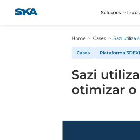
Pular
para
Soluções
Indús
o
conteúdo
Home
>
Cases
>
Cases
Plataforma 3DEX
Sazi utili
otimizar 