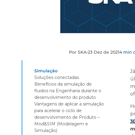
Por SKA
•
23 Dez de 2021
4 min d
Simulação
J
Soluções conectadas
ú
Benefícios da simulação de
m
fluidos na Engenharia durante o
o
desenvolvimento do produto
Vantagens de aplicar a simulação
H
para acelerar o ciclo de
pr
desenvolvimento de Produto –
3
Mod&SIM (Modelagem e
m
Simulação)