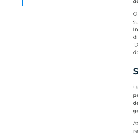
d
O
s
In
d
D
d
U
p
d
g
A
r