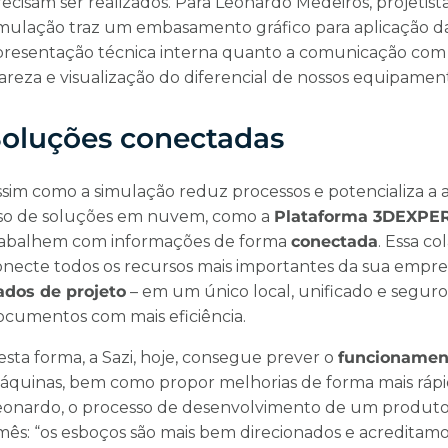
recisam ser realizados. Para Leonardo Medeiros, projetis
imulação traz um embasamento gráfico para aplicação da
presentação técnica interna quanto a comunicação com o c
areza e visualização do diferencial de nossos equipament
oluções conectadas
ssim como a simulação reduz processos e potencializa a 
so de soluções em nuvem, como a
Plataforma 3DEXPE
rabalhem com informações de forma
conectada
. Essa c
onecte todos os recursos mais importantes da sua empre
ados de projeto
– em um único local, unificado e seguro
ocumentos com mais eficiência.
esta forma, a Sazi, hoje, consegue prever o
funcionamen
áquinas, bem como propor melhorias de forma mais rápid
eonardo, o processo de desenvolvimento de um produt
 mês: “os esboços são mais bem direcionados e acredita