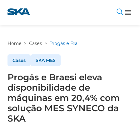
Pular
para
o
conteúdo
Home
>
Cases
>
Progás e Braesi eleva disponibilidade de máquinas em 20,4% com solução MES SYNECO da SKA
Cases
SKA MES
Progás e Braesi eleva
disponibilidade de
máquinas em 20,4% com
solução MES SYNECO da
SKA