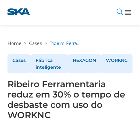
Pular
para
o
conteúdo
Home
>
Cases
>
Ribeiro Ferramentaria reduz em 30% o tempo de desbaste com uso do WORKNC
Cases
Fábrica
HEXAGON
WORKNC
inteligente
Ribeiro Ferramentaria
reduz em 30% o tempo de
desbaste com uso do
WORKNC