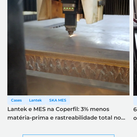
Cases
Lantek
SKA MES
Lantek e MES na Coperfil: 3% menos
6
matéria-prima e rastreabilidade total no
o
corte a laser