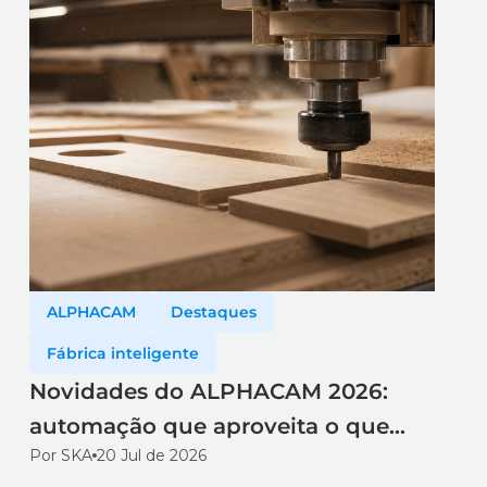
ALPHACAM
Destaques
Fábrica inteligente
Novidades do ALPHACAM 2026:
automação que aproveita o que
Por SKA
20 Jul de 2026
você já tem