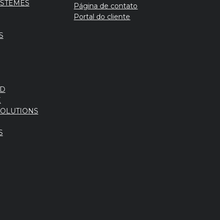
YSTÈMES
Página de contato
Portal do cliente
S
D
E
SOLUTIONS
S