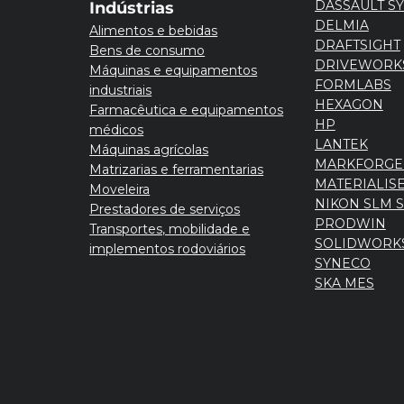
DASSAULT S
Indústrias
DELMIA
Alimentos e bebidas
DRAFTSIGHT
Bens de consumo
DRIVEWORK
Máquinas e equipamentos
FORMLABS
industriais
HEXAGON
Farmacêutica e equipamentos
HP
médicos
LANTEK
Máquinas agrícolas
MARKFORGE
Matrizarias e ferramentarias
MATERIALIS
Moveleira
NIKON SLM 
Prestadores de serviços
PRODWIN
Transportes, mobilidade e
SOLIDWORK
implementos rodoviários
SYNECO
SKA MES