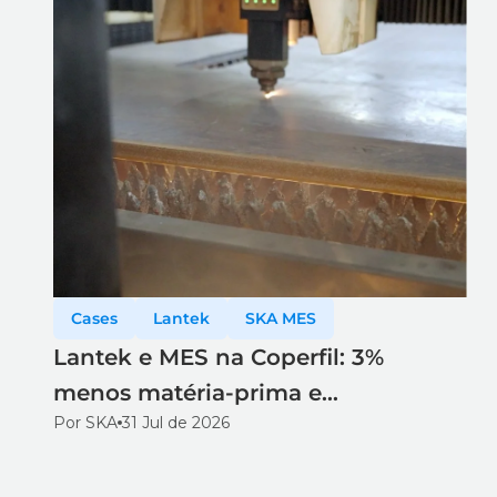
Cases
Lantek
SKA MES
Lantek e MES na Coperfil: 3%
menos matéria-prima e
Por SKA
31 Jul de 2026
rastreabilidade total no corte a laser