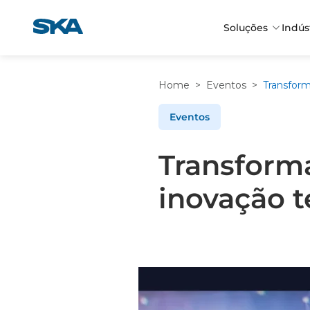
Pular
para
Soluções
Indús
o
conteúdo
Home
>
Eventos
>
Eventos
Transforma
inovação t