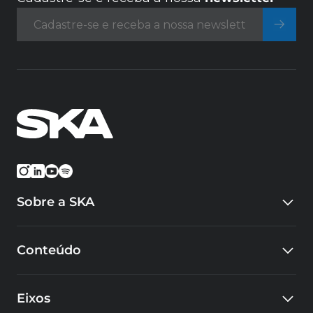
Sobre a SKA
Quem somos
Conteúdo
Eventos
Carreiras
Blog
Cursos
Eixos
Cases
Educacional