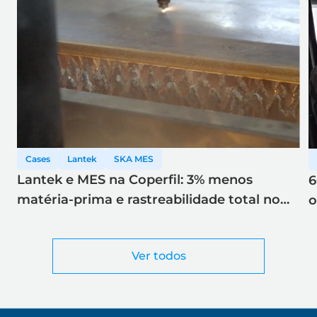
Cases
Lantek
SKA MES
Lantek e MES na Coperfil: 3% menos
6
matéria-prima e rastreabilidade total no
o
corte a laser
Ver todos