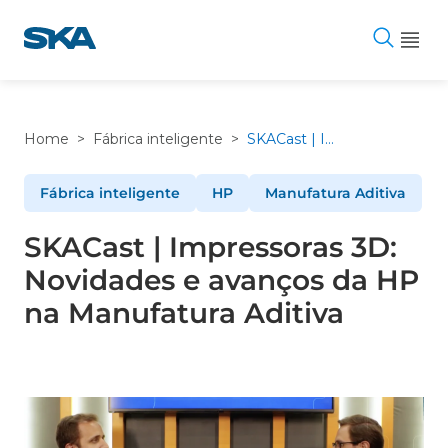
Pular
para
o
conteúdo
Home
>
Fábrica inteligente
>
SKACast | Impressoras 3D: Novidades e avanços da HP na Manufatura Aditiva
Fábrica inteligente
HP
Manufatura Aditiva
SKACast | Impressoras 3D:
Novidades e avanços da HP
na Manufatura Aditiva