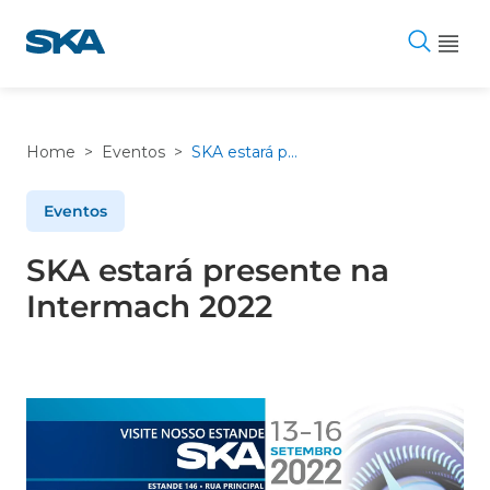
Pular
para
o
conteúdo
Home
>
Eventos
>
SKA estará presente na Intermach 2022
Eventos
SKA estará presente na
Intermach 2022