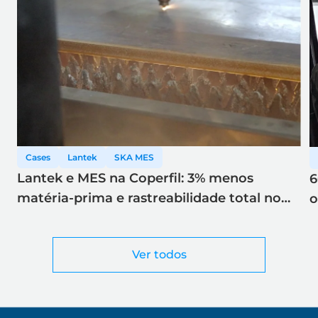
Cases
Lantek
SKA MES
Lantek e MES na Coperfil: 3% menos
6
matéria-prima e rastreabilidade total no
o
corte a laser
Ver todos