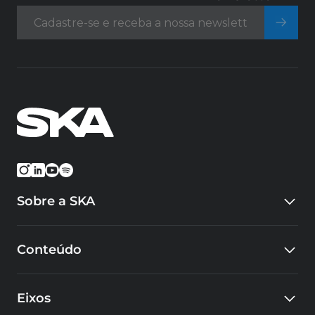
Sobre a SKA
Quem somos
Conteúdo
Eventos
Carreiras
Blog
Cursos
Eixos
Cases
Educacional