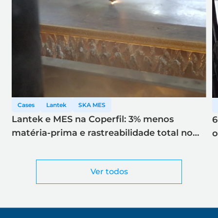
Cases
Lantek
SKA MES
Lantek e MES na Coperfil: 3% menos
6
matéria-prima e rastreabilidade total no
o
corte a laser
Ver todos