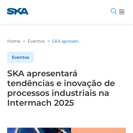
Pular
para
o
conteúdo
Home
>
Eventos
>
SKA apresentará tendências e inovação de processos industriais na Intermach 2025
Eventos
SKA apresentará
tendências e inovação de
processos industriais na
Intermach 2025