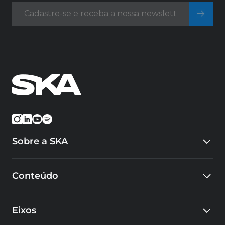
Sobre a SKA
Quem somos
Conteúdo
Eventos
Carreiras
Blog
Cursos
Eixos
Cases
Educacional