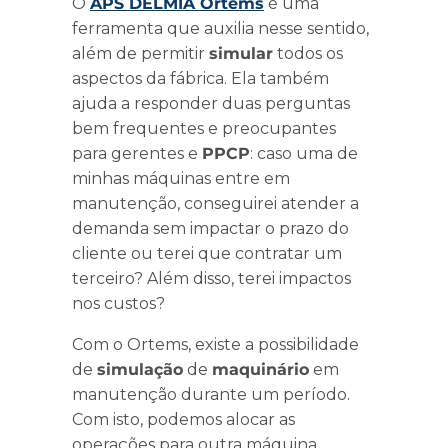
O
APS DELMIA Ortems
é uma
ferramenta que auxilia nesse sentido,
além de permitir
simular
todos os
aspectos da fábrica. Ela também
ajuda a responder duas perguntas
bem frequentes e preocupantes
para gerentes e
PPCP
: caso uma de
minhas máquinas entre em
manutenção, conseguirei atender a
demanda sem impactar o prazo do
cliente ou terei que contratar um
terceiro? Além disso, terei impactos
nos custos?
Com o Ortems, existe a possibilidade
de
simulação
de
maquinário
em
manutenção durante um período.
Com isto, podemos alocar as
operações para outra máquina,