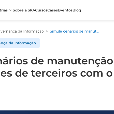
trias
Sobre a SKA
Cursos
Cases
Eventos
Blog
vernança da Informação
>
Simule cenários de manutenção e contratações de terceiros com o DELMIA Ortems
nça da Informação
nários de manutenção
ões de terceiros com 