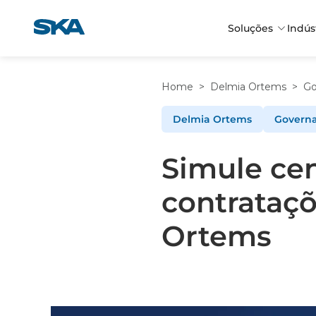
Pular
para
Soluções
Indús
o
conteúdo
Home
>
Delmia Ortems
>
Go
Delmia Ortems
Governa
Simule ce
contrataç
Ortems