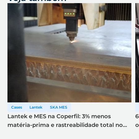
Cases
Lantek
SKA MES
Lantek e MES na Coperfil: 3% menos
6
matéria-prima e rastreabilidade total no
o
corte a laser