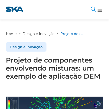
Pular
para
o
conteúdo
Home
>
Design e Inovação
>
Projeto de componentes envolvendo misturas: um exemplo de aplicação DEM
Design e Inovação
Projeto de componentes
envolvendo misturas: um
exemplo de aplicação DEM