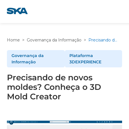
Pular
para
o
conteúdo
Home
>
Governança da Informação
>
Precisando de novos moldes? Conheça o 3D Mold Creator
Governança da
Plataforma
Informação
3DEXPERIENCE
Precisando de novos
moldes? Conheça o 3D
Mold Creator