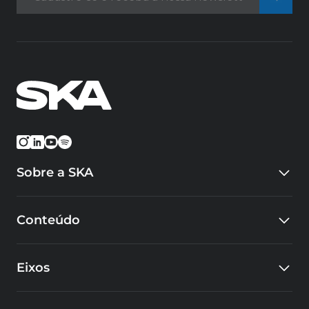
Sobre a SKA
Quem somos
Conteúdo
Eventos
Carreiras
Blog
Cursos
Eixos
Cases
Educacional
SKA Tech Hub
Design e Inovação