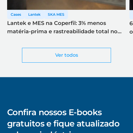
Cases
Lantek
SKA MES
Lantek e MES na Coperfil: 3% menos
6
matéria-prima e rastreabilidade total no
o
corte a laser
Ver todos
Confira nossos E-books
gratuitos e fique atualizado