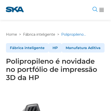
Pular
para
o
conteúdo
Home
>
Fábrica inteligente
>
Polipropileno é novidade no portfólio de impressão 3D da HP
Fábrica inteligente
HP
Manufatura Aditiva
Polipropileno é novidade
no portfólio de impressão
3D da HP