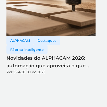
ALPHACAM
Destaques
Fábrica inteligente
Novidades do ALPHACAM 2026:
automação que aproveita o que
Por SKA
20 Jul de 2026
você já tem