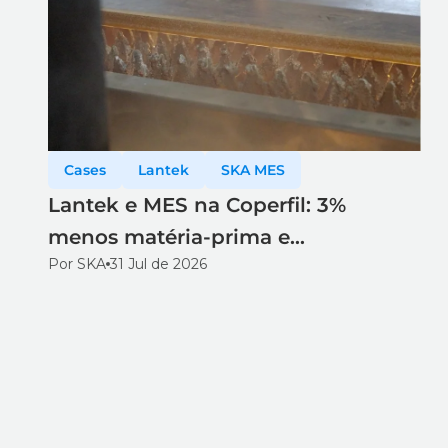
Cases
Lantek
SKA MES
Lantek e MES na Coperfil: 3%
menos matéria-prima e
Por SKA
31 Jul de 2026
rastreabilidade total no corte a laser