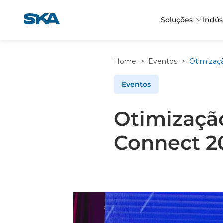
Pular
para
Soluções
Indús
o
conteúdo
Home
>
Eventos
>
Eventos
Otimização
Connect 2