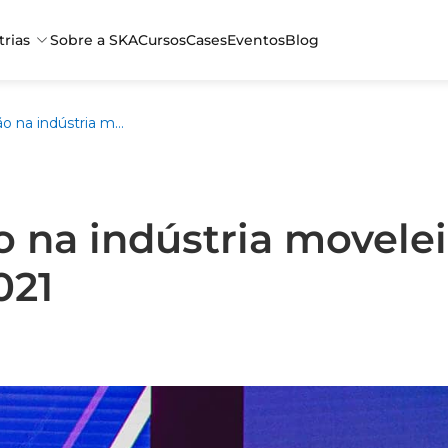
trias
Sobre a SKA
Cursos
Cases
Eventos
Blog
Otimização na indústria moveleira no SKA Connect 2021
 na indústria movele
021