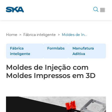
Pular
para
o
conteúdo
Home
>
Fábrica inteligente
>
Moldes de Injeção com Moldes Impressos em 3D
Fábrica
Formlabs
Manufatura
inteligente
Aditiva
Moldes de Injeção com
Moldes Impressos em 3D