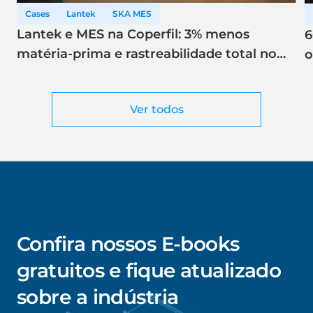
Cases
Lantek
SKA MES
Lantek e MES na Coperfil: 3% menos
6
matéria-prima e rastreabilidade total no
o
corte a laser
Ver todos
Confira nossos E-books
gratuitos e fique atualizado
sobre a indústria