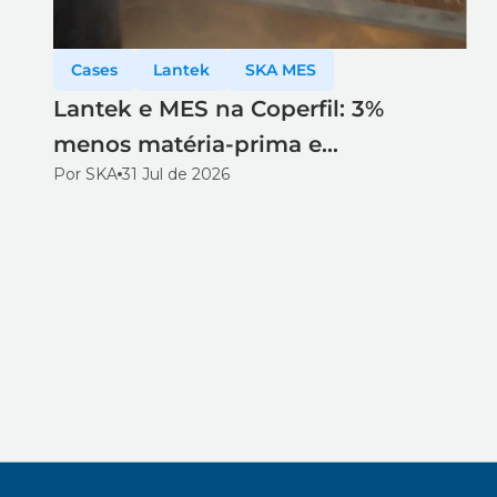
Cases
Lantek
SKA MES
Lantek e MES na Coperfil: 3%
menos matéria-prima e
Por SKA
31 Jul de 2026
rastreabilidade total no corte a laser