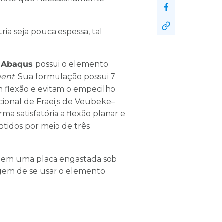
ia seja pouca espessa, tal
o
Abaqus
possui o elemento
ment
. Sua formulação possui 7
 flexão e evitam o empecilho
cional de Fraeijs de Veubeke–
satisfatória a flexão planar e
obtidos por meio de três
as em uma placa engastada sob
agem de se usar o elemento