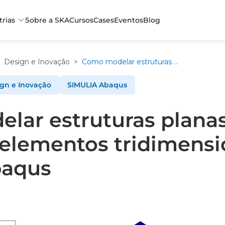
trias
Sobre a SKA
Cursos
Cases
Eventos
Blog
Design e Inovação
>
Como modelar estruturas planas utilizando elementos tridimensionais no Simulia Abaqus
gn e Inovação
SIMULIA Abaqus
lar estruturas plana
 elementos tridimensi
baqus