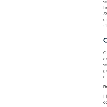
s
b
Sh
di
(f
O
d
s
g
e
R
[1
c