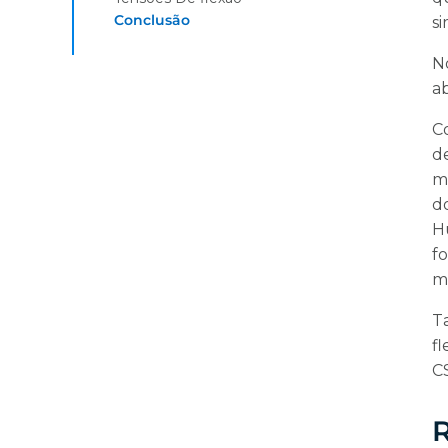
Conclusão
s
N
a
C
d
m
d
H
fo
m
T
f
CS
R