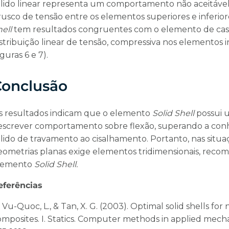
ólido linear representa um comportamento não aceitável 
rusco de tensão entre os elementos superiores e inferior
ell
tem resultados congruentes com o elemento de cas
stribuição linear de tensão, compressiva nos elementos in
iguras 6 e 7).
Conclusão
s resultados indicam que o elemento
Solid Shell
possui 
escrever comportamento sobre flexão, superando a conh
ólido de travamento ao cisalhamento. Portanto, nas si
eometrias planas exige elementos tridimensionais, reco
lemento
Solid Shell.
eferências
] Vu-Quoc, L., & Tan, X. G. (2003). Optimal solid shells for
omposites. I. Statics. Computer methods in applied mecha