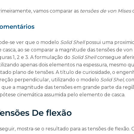
rimeiramente, vamos comparar as
tensões de von Mises
o
omentários
ode-se ver que o modelo
Solid Shell
possui uma proximi
e casca, ao se comparar a magnitude das tensões de von M
guras 1, 2 e 3. A formulação do
Solid Shell
consegue aferir
tilizando apenas dois elementos na espessura, mesmo que
tado plano de tensões. A título de curiosidade, o engenh
ireção perpendicular, utilizando o modelo
Solid Shel,
com
e que a magnitude das tensões em grande parte da regiã
ipótese cinemática assumida pelo elemento de casca.
ensões De flexão
 seguir, mostra-se o resultado para as tensões de flexão