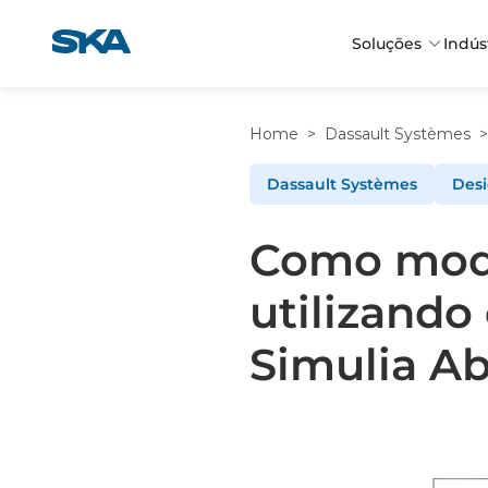
Pular
para
Soluções
Indús
o
conteúdo
Home
>
Dassault Systèmes
>
Dassault Systèmes
Desi
Como mode
utilizando
Simulia A