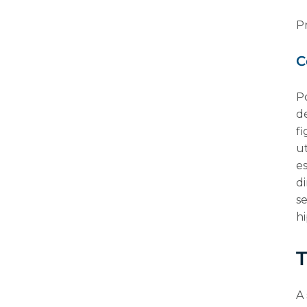
P
C
P
d
fi
u
es
d
s
h
T
A