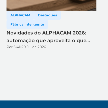
ALPHACAM
Destaques
Fábrica inteligente
Novidades do ALPHACAM 2026:
automação que aproveita o que
Por SKA
20 Jul de 2026
você já tem