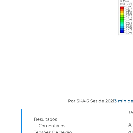
Por SKA
•
6 Set de 2021
3 min de
P
Resultados
A
Comentários
q
Tensões De flexão