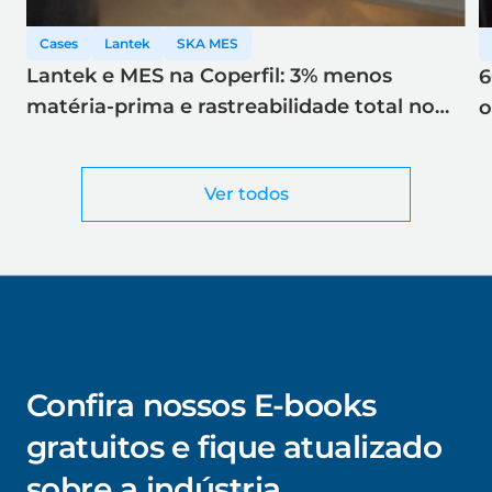
Cases
Lantek
SKA MES
Lantek e MES na Coperfil: 3% menos
6
matéria-prima e rastreabilidade total no
o
corte a laser
Ver todos
Confira nossos E-books
gratuitos e fique atualizado
sobre a indústria