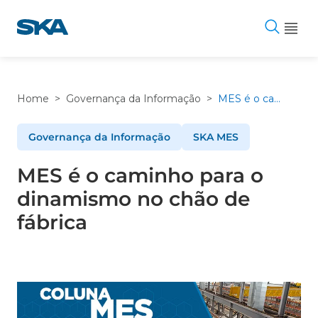
Pular
para
o
conteúdo
Home
>
Governança da Informação
>
MES é o caminho para o dinamismo no chão de fábrica
Governança da Informação
SKA MES
MES é o caminho para o
dinamismo no chão de
fábrica