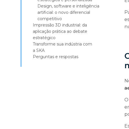
E
Design, software e inteligência
P
artificial: o novo diferencial
competitivo
e
Impressão 3D industrial: da
n
aplicação prática ao debate
estratégico
Transforme sua indústria com
a SKA
O
Perguntas e respostas
m
N
a
O
e
p
Es