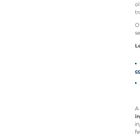
o
tr
O
s
L
c
A
i
i
f