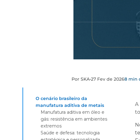
Por SKA
•
27 Fev de 2026
8 min d
O cenário brasileiro da
A
manufatura aditiva de metais
t
Manufatura aditiva em óleo e
gás: resistência em ambientes
N
extremos
te
Saúde e defesa: tecnologia
estratégica e personalizada