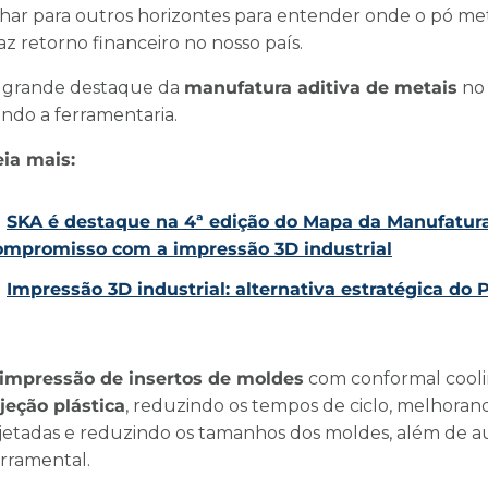
lhar para outros horizontes para entender onde o pó met
az retorno financeiro no nosso país.
 grande destaque da
manufatura aditiva de metais
no 
endo a ferramentaria.
eia mais:
SKA é destaque na 4ª edição do Mapa da Manufatura 
ompromisso com a impressão 3D industrial
Impressão 3D industrial: alternativa estratégica do 
impressão de insertos de moldes
com conformal cooli
njeção plástica
, reduzindo os tempos de ciclo, melhoran
njetadas e reduzindo os tamanhos dos moldes, além de a
erramental.