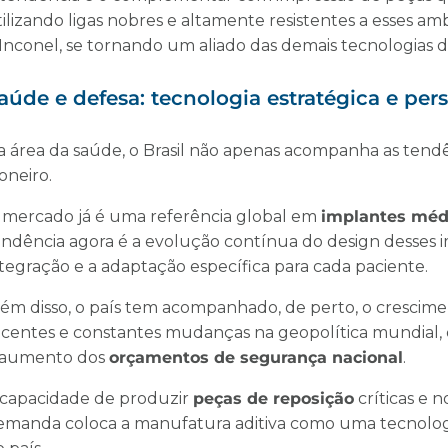
ilizando ligas nobres e altamente resistentes a esses am
 Inconel, se tornando um aliado das demais tecnologias d
aúde e defesa: tecnologia estratégica e pe
a área da saúde, o Brasil não apenas acompanha as ten
oneiro.
 mercado já é uma referência global em
implantes méd
endência agora é a evolução contínua do design desses 
ntegração e a adaptação específica para cada paciente.
lém disso, o país tem acompanhado, de perto, o crescim
ecentes e constantes mudanças na geopolítica mundial, e
 aumento dos
orçamentos de segurança nacional
.
 capacidade de produzir
peças de reposição
críticas e 
emanda coloca a manufatura aditiva como uma tecnologia