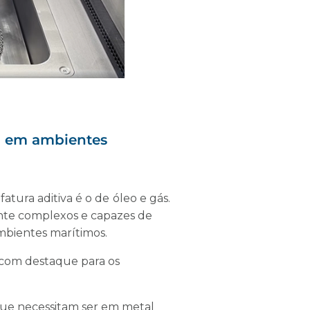
ia em ambientes
tura aditiva é o de
óleo e gás.
e complexos e capazes de
ambientes marítimos.
 com destaque para os
.
ue necessitam ser em metal