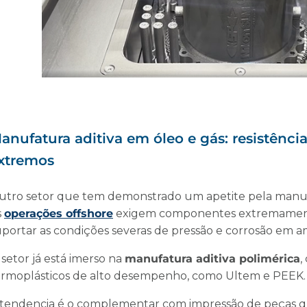
anufatura aditiva em óleo e gás: resistênc
xtremos
utro setor que tem demonstrado um apetite pela manufa
s
operações offshore
exigem componentes extremament
uportar as condições severas de pressão e corrosão em 
setor já está imerso na
manufatura aditiva polimérica
,
ermoplásticos de alto desempenho, como Ultem e PEEK
 tendencia é o complementar com impressão de peças q