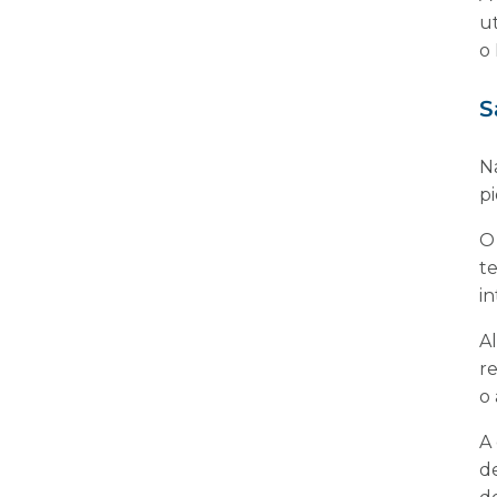
ut
o
S
N
pi
O
t
i
A
r
o
A
d