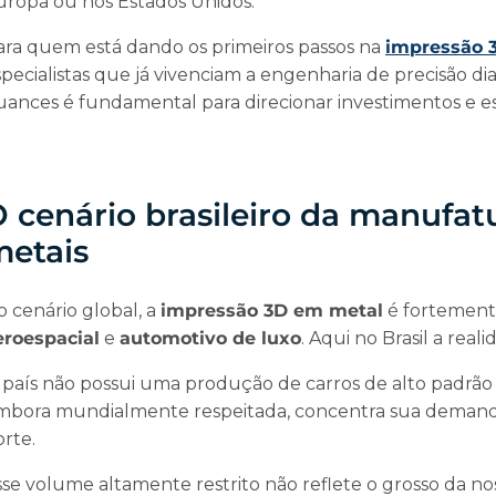
uropa ou nos Estados Unidos.
ara quem está dando os primeiros passos na
impressão 3
specialistas que já vivenciam a engenharia de precisão d
uances é fundamental para direcionar investimentos e est
 cenário brasileiro da manufatu
etais
o cenário global, a
impressão 3D em metal
é fortement
eroespacial
e
automotivo de luxo
. Aqui no Brasil a real
 país não possui uma produção de carros de alto padrão e
mbora mundialmente respeitada, concentra sua demand
orte.
se volume altamente restrito não reflete o grosso da nos