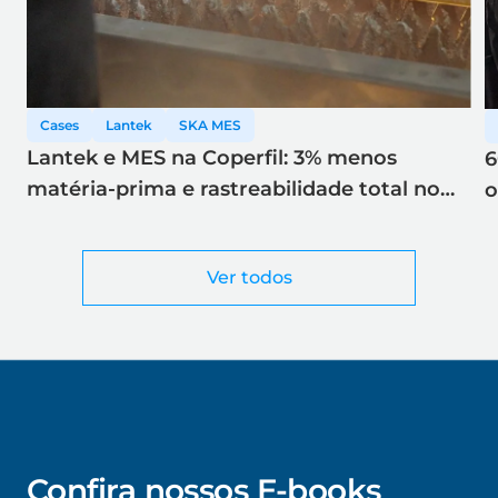
Cases
Lantek
SKA MES
Lantek e MES na Coperfil: 3% menos
6
matéria-prima e rastreabilidade total no
o
corte a laser
Ver todos
Confira nossos E-books