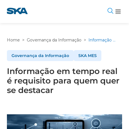
Pular
para
o
conteúdo
Home
>
Governança da Informação
>
Informação em tempo real é requisito para quem quer se destacar
Governança da Informação
SKA MES
Informação em tempo real
é requisito para quem quer
se destacar