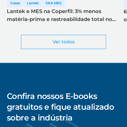
Cases
Lantek
SKA MES
Lantek e MES na Coperfil: 3% menos
6
matéria-prima e rastreabilidade total no
o
corte a laser
Ver todos
Confira nossos E-books
gratuitos e fique atualizado
sobre a indústria