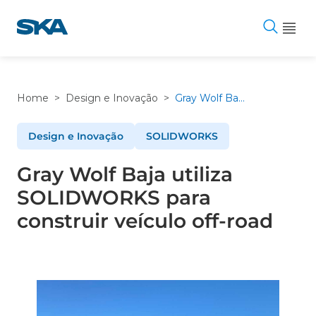
Pular
para
o
conteúdo
Home
>
Design e Inovação
>
Gray Wolf Baja utiliza SOLIDWORKS para construir veículo off-road
Design e Inovação
SOLIDWORKS
Gray Wolf Baja utiliza
SOLIDWORKS para
construir veículo off-road