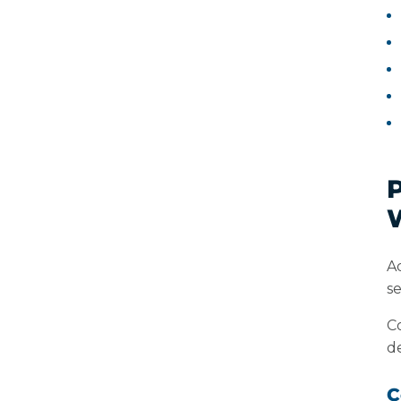
P
A
se
C
de
C