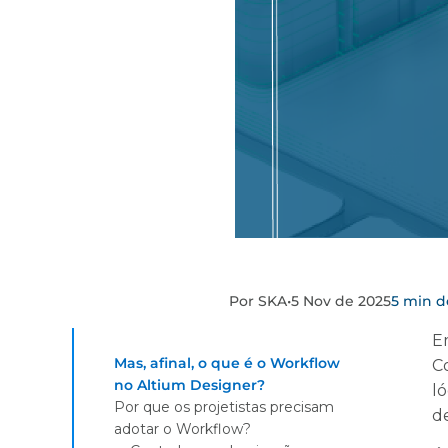
Por SKA
•
5 Nov de 2025
5 min de
Em
Mas, afinal, o que é o Workflow
C
no Altium Designer?
ló
Por que os projetistas precisam
d
adotar o Workflow?