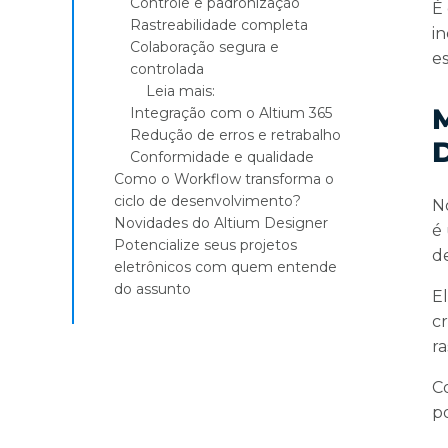
Controle e padronização
É
Rastreabilidade completa
i
Colaboração segura e
es
controlada
Leia mais:
M
Integração com o Altium 365
Redução de erros e retrabalho
Conformidade e qualidade
Como o Workflow transforma o
ciclo de desenvolvimento?
N
Novidades do Altium Designer
é
Potencialize seus projetos
d
eletrônicos com quem entende
do assunto
E
c
ra
C
p