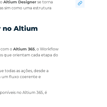
no
Altium Designer
se torna
mas sim como uma estrutura
w no Altium
o com o
Altium 365
, o Workflow
os que orientam cada etapa do
e todas as ações, desde a
am um fluxo coerente e
poníveis no Altium 365, é