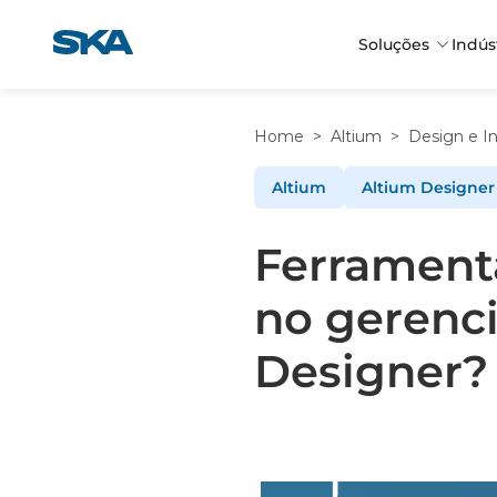
Pular
para
Soluções
Indús
o
conteúdo
Home
>
Altium
>
Design e I
Altium
Altium Designer
Ferramenta
no gerenc
Designer?