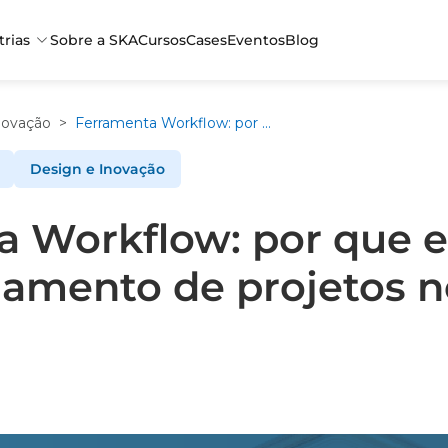
trias
Sobre a SKA
Cursos
Cases
Eventos
Blog
novação
>
Ferramenta Workflow: por que ela é vital no gerenciamento de projetos no Altium Designer?
Design e Inovação
 Workflow: por que el
iamento de projetos n