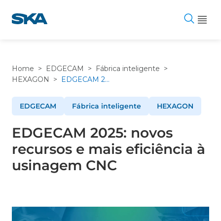
Pular
para
o
conteúdo
Home
>
EDGECAM
>
Fábrica inteligente
>
HEXAGON
>
EDGECAM 2025: novos recursos e mais eficiência à usinagem CNC
EDGECAM
Fábrica inteligente
HEXAGON
EDGECAM 2025: novos
recursos e mais eficiência à
usinagem CNC