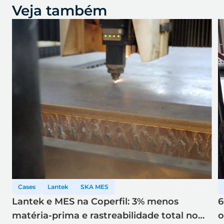
Veja também
Cases
Lantek
SKA MES
Lantek e MES na Coperfil: 3% menos
6
matéria-prima e rastreabilidade total no
o