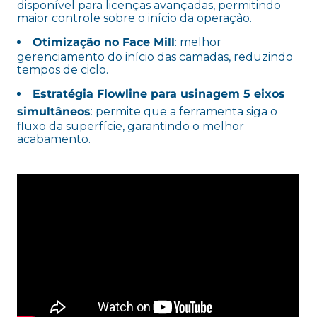
disponível para licenças avançadas, permitindo
maior controle sobre o início da operação.
Otimização no Face Mill
: melhor
gerenciamento do início das camadas, reduzindo
tempos de ciclo.
Estratégia Flowline para usinagem 5 eixos
simultâneos
: permite que a ferramenta siga o
fluxo da superfície, garantindo o melhor
acabamento.