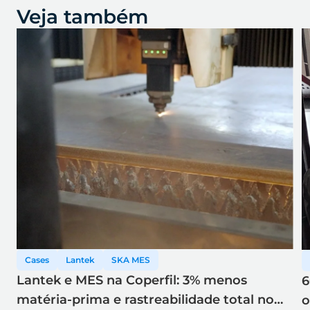
Veja também
Cases
Lantek
SKA MES
Lantek e MES na Coperfil: 3% menos
6
matéria-prima e rastreabilidade total no
o