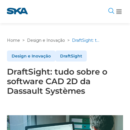
Pular
para
o
conteúdo
Home
>
Design e Inovação
>
DraftSight: tudo sobre o software CAD 2D da Dassault Systèmes
Design e Inovação
DraftSight
DraftSight: tudo sobre o
software CAD 2D da
Dassault Systèmes