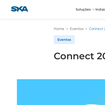
Pular
para
Soluções
Indús
o
conteúdo
Home
>
Eventos
>
Eventos
Connect 2