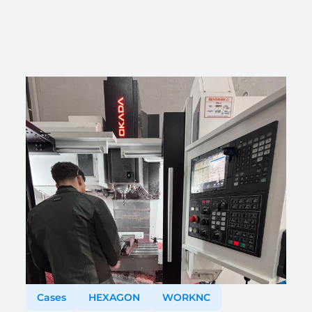
Cases
HEXAGON
WORKNC