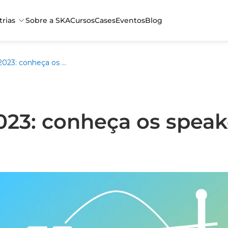
trias
Sobre a SKA
Cursos
Cases
Eventos
Blog
Connect 2023: conheça os speakers da SKA
023: conheça os speak