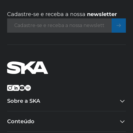
Cadastre-se e receba a nossa
newsletter
Sobre a SKA
Quem somos
Conteúdo
Eventos
Carreiras