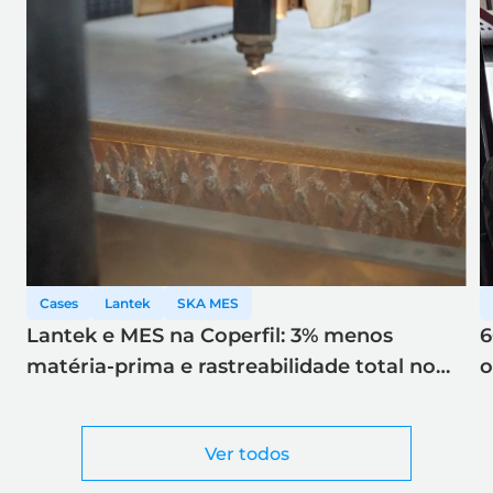
Cases
Lantek
SKA MES
Lantek e MES na Coperfil: 3% menos
6
matéria-prima e rastreabilidade total no
o
corte a laser
Ver todos