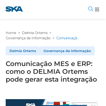
Pular
para
o
conteúdo
Home
>
Delmia Ortems
>
Governança da Informação
>
Comunicação MES e ERP: como o DELMIA Ortems pode gerar esta integração
Delmia Ortems
Governança da Informação
Comunicação MES e ERP:
como o DELMIA Ortems
pode gerar esta integração