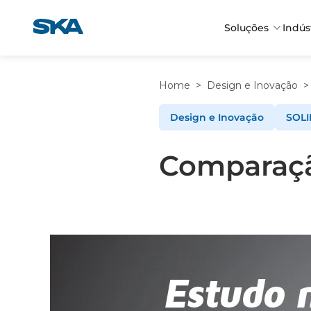
Pular
para
Soluções
Indús
o
conteúdo
Home
>
Design e Inovação
>
Design e Inovação
SOL
Comparaçã