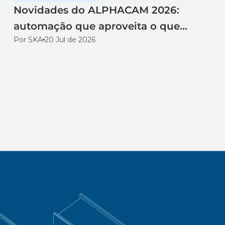
Novidades do ALPHACAM 2026:
automação que aproveita o que
Por SKA
20 Jul de 2026
você já tem