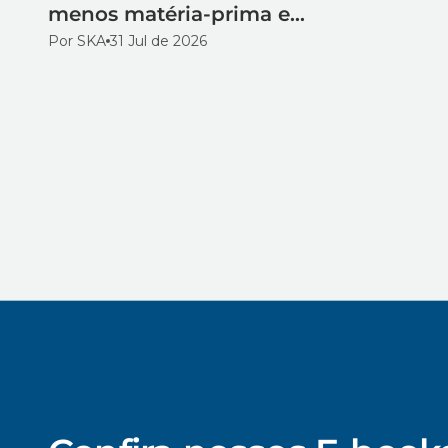
menos matéria-prima e
Por SKA
31 Jul de 2026
rastreabilidade total no corte a laser