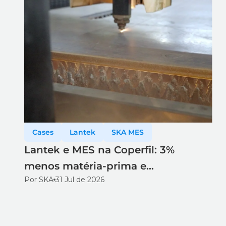
Cases
Lantek
SKA MES
Lantek e MES na Coperfil: 3%
menos matéria-prima e
Por SKA
31 Jul de 2026
rastreabilidade total no corte a laser