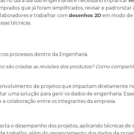
cas no dia a dia das engenharias é necessário implantar
m
mprados que já foram simplificados, revisar e padronizar
olaboradores e trabalhar com
desenhos 2D
em modo de
sas técnicas.
utros processos dentro da Engenharia.
mo são criadas as revisões dos produtos? Como comparti
esenvolvimento de projetos que impactam diretamente 
tar uma solução para gerir os dados de engenharia. Esse
 a colaboração entre os integrantes da empresa.
acta o desempenho dos projetos, aplicando técnicas de 
 trabalho, além do gerenciamento dos dados de projet