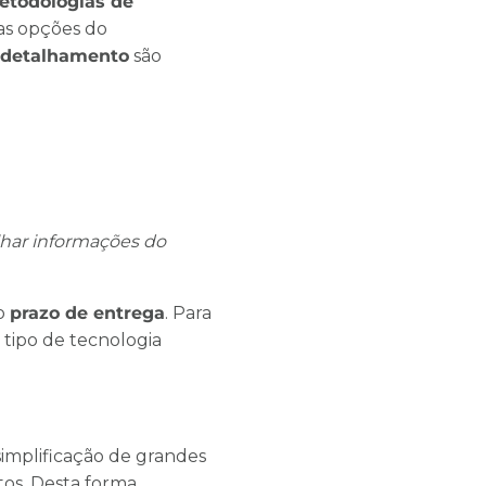
etodologias de
 as opções do
detalhamento
são
lhar informações do
no
prazo de entrega
. Para
 tipo de tecnologia
simplificação de grandes
os. Desta forma,