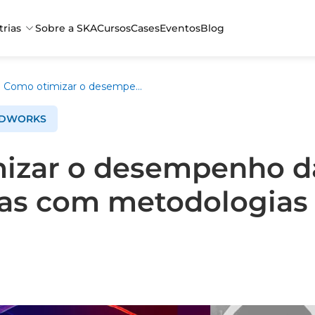
trias
Sobre a SKA
Cursos
Cases
Eventos
Blog
Como otimizar o desempenho das Engenharias com metodologias de trabalho
IDWORKS
izar o desempenho d
as com metodologias