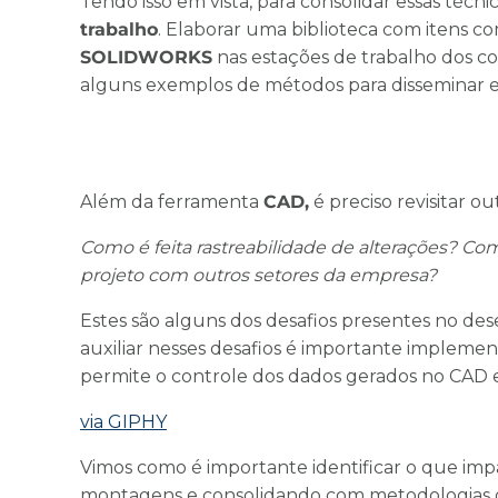
Tendo isso em vista, para consolidar essas técni
trabalho
. Elaborar uma biblioteca com itens co
SOLIDWORKS
nas estações de trabalho dos c
alguns exemplos de métodos para disseminar es
Além da ferramenta
CAD,
é preciso revisitar o
Como
é feita
rastreabilidade de alterações? Co
projeto com outros setores da empresa?
Estes são alguns dos desafios presentes no d
auxiliar nesses desafios é importante implemen
permite o controle dos dados gerados no CAD e
via GIPHY
Vimos como é importante identificar o que imp
montagens e consolidando com metodologias de