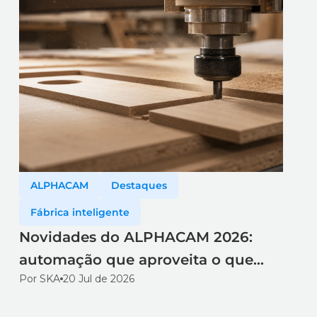
ALPHACAM
Destaques
Fábrica inteligente
Novidades do ALPHACAM 2026:
automação que aproveita o que
Por SKA
20 Jul de 2026
você já tem