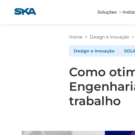
Pular
para
Soluções
Indús
o
conteúdo
Home
>
Design e Inovação
>
Design e Inovação
SOL
Como otim
Engenhari
trabalho