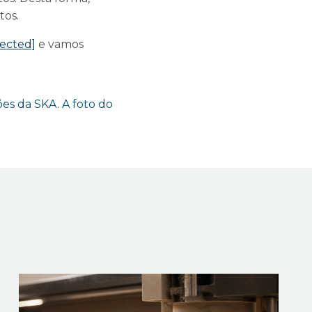
tos.
tected]
e vamos