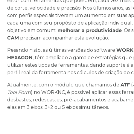
setor com ferramentas que possuem, cada vez mais,
de corte, velocidade e precisão. Nos últimos anos, as
com perfis especiais tiveram um aumento em suas ap
cada uma com seu propósito de aplicação individua
objetivo em comum:
melhorar a produtividade
. Os 
CAM
precisam acompanhar esta evolução.
Pesando nisto, as últimas versões do software
WORK
HEXAGON
, têm ampliado a gama de estratégias qu
utilizar estes tipos de ferramentas, dando suporte à 
perfil real da ferramenta nos cálculos de criação do 
Atualmente, com o módulo que chamamos de
ATF
(
Tool Form
) no WORKNC, é possível aplicar essas fer
desbastes, redesbastes, pré-acabamentos e acabame
elas em 3 eixos, 3+2 ou 5 eixos simultâneos.