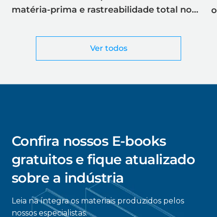
matéria-prima e rastreabilidade total no
o
corte a laser
Ver todos
Confira nossos E-books
gratuitos e fique atualizado
sobre a indústria
Leia na íntegra os materiais produzidos pelos
nossos especialistas.