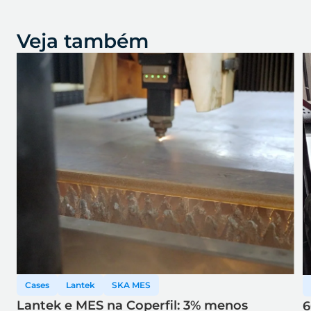
Veja também
Cases
Lantek
SKA MES
Lantek e MES na Coperfil: 3% menos
6