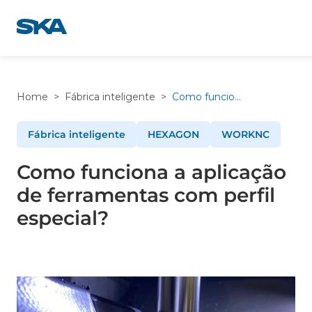
Pular
para
o
conteúdo
Home
>
Fábrica inteligente
>
Como funciona a aplicação de ferramentas com perfil especial?
Fábrica inteligente
HEXAGON
WORKNC
Como funciona a aplicação
de ferramentas com perfil
especial?